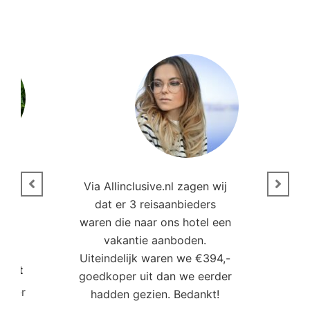
n
Via Allinclusive.nl zagen wij
N
en.
dat er 3 reisaanbieders
m
aren
waren die naar ons hotel een
t. “
vakantie aanboden.
Uiteindelijk waren we €394,-
Poort
goedkoper uit dan we eerder
mo
roller
hadden gezien. Bedankt!