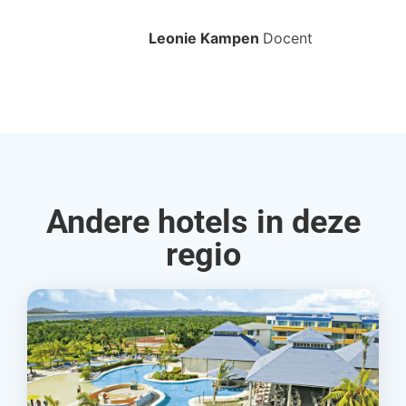
bo
Leonie Kampen
Docent
Rud
Andere hotels in deze
regio