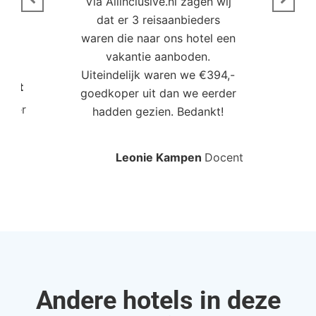
Via Allinclusive.nl zagen wij
N
en.
dat er 3 reisaanbieders
m
aren
waren die naar ons hotel een
t. “
vakantie aanboden.
Uiteindelijk waren we €394,-
Poort
goedkoper uit dan we eerder
mo
roller
hadden gezien. Bedankt!
bo
Leonie Kampen
Docent
Rud
Andere hotels in deze