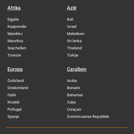
Afrika
Azië
Egypte
Bali
Kaapverdie
Israel
Marokko
Malediven
Mauritius
Sri lanka
Seychellen
Thailand
Tunesie
Turkije
Europa
Caraïben
Duitsland
Aruba
Griekenland
Bonaire
Italië
Bahamas
Kroatië
Cuba
Portugal
Curaçao
Spanje
Dominicaanse Republiek