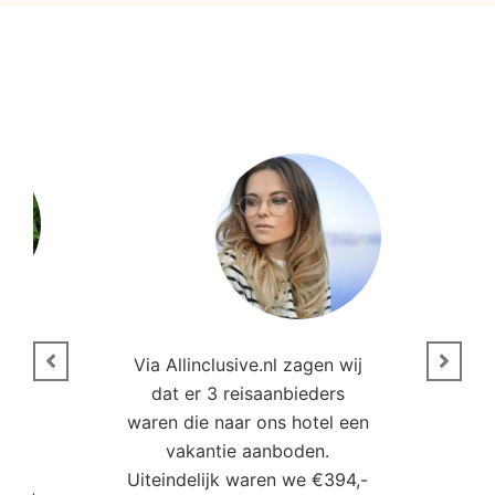
n
Via Allinclusive.nl zagen wij
N
en.
dat er 3 reisaanbieders
m
aren
waren die naar ons hotel een
t. “
vakantie aanboden.
Uiteindelijk waren we €394,-