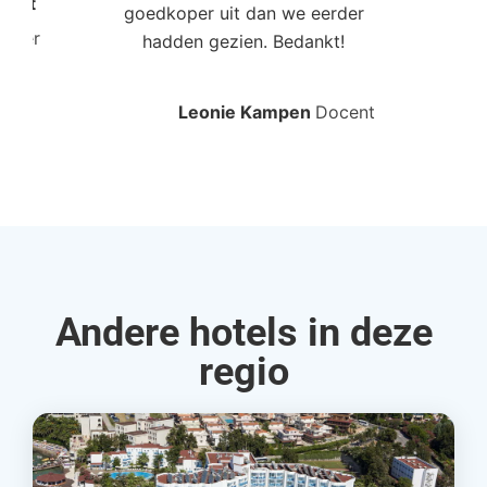
Poort
goedkoper uit dan we eerder
mo
roller
hadden gezien. Bedankt!
bo
Leonie Kampen
Docent
Rud
Andere hotels in deze
regio