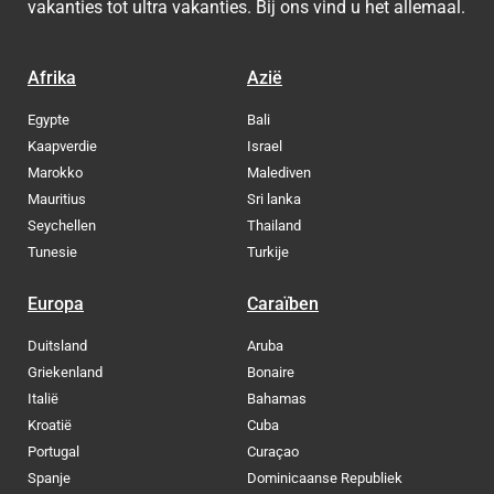
vakanties tot ultra vakanties. Bij ons vind u het allemaal.
Afrika
Azië
Egypte
Bali
Kaapverdie
Israel
Marokko
Malediven
Mauritius
Sri lanka
Seychellen
Thailand
Tunesie
Turkije
Europa
Caraïben
Duitsland
Aruba
Griekenland
Bonaire
Italië
Bahamas
Kroatië
Cuba
Portugal
Curaçao
Spanje
Dominicaanse Republiek