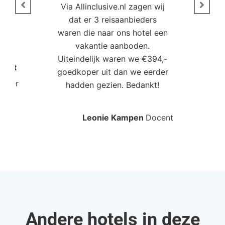
Via Allinclusive.nl zagen wij
N
en.
dat er 3 reisaanbieders
m
aren
waren die naar ons hotel een
t. “
vakantie aanboden.
Uiteindelijk waren we €394,-
Poort
goedkoper uit dan we eerder
mo
roller
hadden gezien. Bedankt!
bo
Leonie Kampen
Docent
Rud
Andere hotels in deze