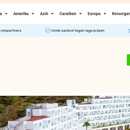
ka
Amerika
Azië
Caraïben
Europa
Reisorgan
 reispartners
Uniek aanbod tegen lage prijzen