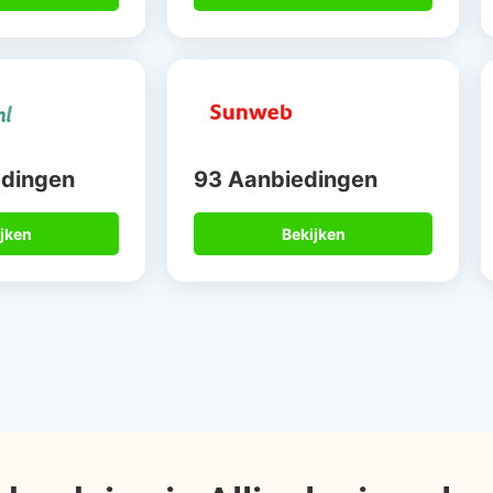
edingen
93 Aanbiedingen
jken
Bekijken