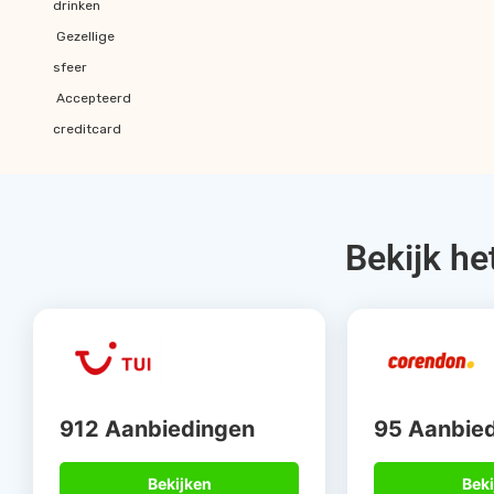
drinken
Gezellige
sfeer
Accepteerd
creditcard
Bekijk he
912 Aanbiedingen
95 Aanbie
Bekijken
Beki