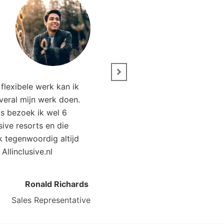
” Wij zijn net terug van 
flexibele werk kan ik
Het was genieten. Da
overal mijn werk doen.
Allinclusive.nl waren wi
ks bezoek ik wel 6
goedkoper uit. 
usive resorts en die
ik tegenwoordig altijd
Kirsten Poort
Financial
 Allinclusive.nl
Ronald Richards
Sales Representative