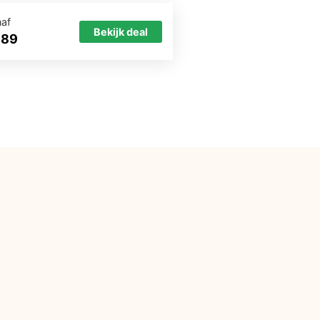
naf
Bekijk deal
689