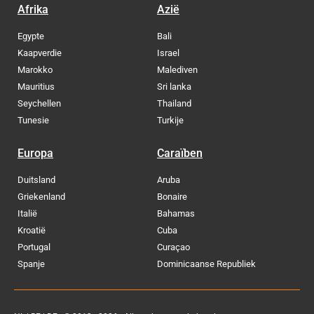
Afrika
Azië
Egypte
Bali
Kaapverdie
Israel
Marokko
Malediven
Mauritius
Sri lanka
Seychellen
Thailand
Tunesie
Turkije
Europa
Caraïben
Duitsland
Aruba
Griekenland
Bonaire
Italië
Bahamas
Kroatië
Cuba
Portugal
Curaçao
Spanje
Dominicaanse Republiek