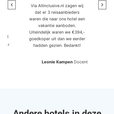
Via Allinclusive.nl zagen wij
N
en.
dat er 3 reisaanbieders
m
aren
waren die naar ons hotel een
t. “
vakantie aanboden.
Uiteindelijk waren we €394,-
Poort
goedkoper uit dan we eerder
mo
roller
hadden gezien. Bedankt!
bo
Leonie Kampen
Docent
Rud
Andere hotels in deze