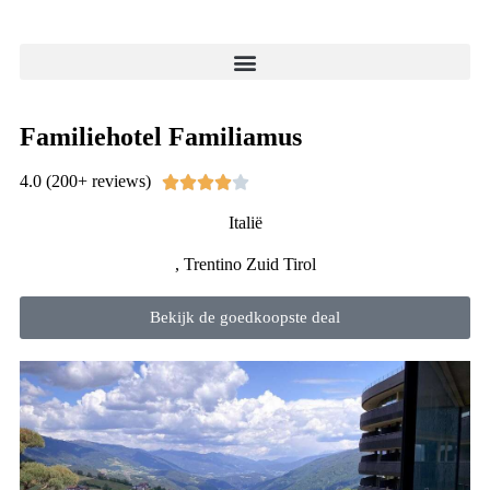
Familiehotel Familiamus
4.0 (200+ reviews)





Italië
, Trentino Zuid Tirol
Bekijk de goedkoopste deal