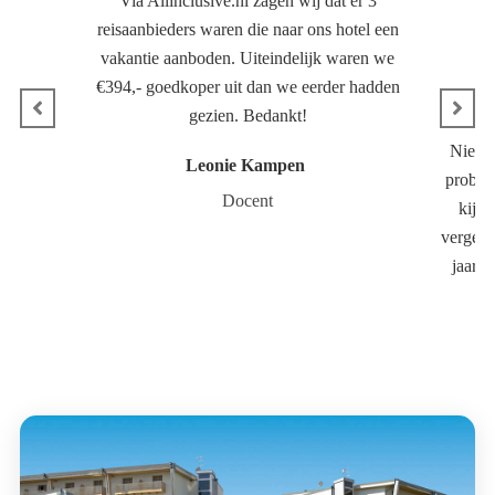
Via Allinclusive.nl zagen wij dat er 3
reisaanbieders waren die naar ons hotel een
vakantie aanboden. Uiteindelijk waren we
€394,- goedkoper uit dan we eerder hadden
gezien. Bedankt!
Niet a
Leonie Kampen
probeer
Docent
kijke
vergeli
jaarli
Andere hotels in deze regio