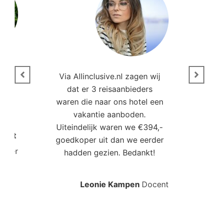
n
Via Allinclusive.nl zagen wij
N
en.
dat er 3 reisaanbieders
m
aren
waren die naar ons hotel een
t. “
vakantie aanboden.
Uiteindelijk waren we €394,-
Poort
goedkoper uit dan we eerder
mo
roller
hadden gezien. Bedankt!
bo
Leonie Kampen
Docent
Rud