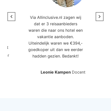
n
Via Allinclusive.nl zagen wij
N
en.
dat er 3 reisaanbieders
m
aren
waren die naar ons hotel een
t. “
vakantie aanboden.
Uiteindelijk waren we €394,-
Poort
goedkoper uit dan we eerder
mo
roller
hadden gezien. Bedankt!
bo
Leonie Kampen
Docent
Rud