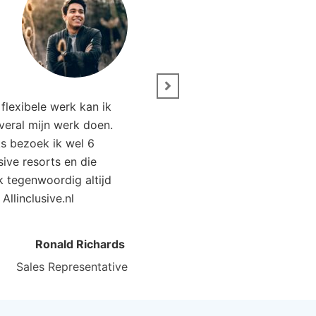
” Wij zijn net terug van 
flexibele werk kan ik
Het was genieten. Da
overal mijn werk doen.
Allinclusive.nl waren wi
ks bezoek ik wel 6
goedkoper uit. 
usive resorts en die
ik tegenwoordig altijd
Kirsten Poort
Financial
 Allinclusive.nl
Ronald Richards
Sales Representative