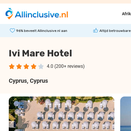
Afri
96% beveelt Allinclusive.nl aan
Altijd betrouwbare
Ivi Mare Hotel





4.0 (200+ reviews)
Cyprus
, Cyprus