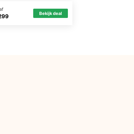
af
Bekijk deal
299