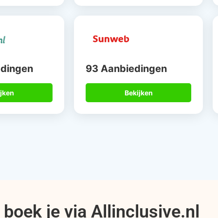
edingen
93 Aanbiedingen
jken
Bekijken
boek je via Allinclusive.nl